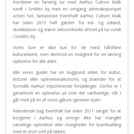
Kombiner en farverig tur med Aarhus Culture Walk
rundt i Smilets by med en omgang adrenalinpumpet
action hos fantastiske Eventhall! Aarhus Culture Walk
har siden 2015 haft gæster fra ind- og udland,
skoleklasser og større virksomheder afsted på tur rundt
i Smilets By.
Vores ture er ikke kun for de mest hårdføre
kulturelskere, men derimod en mulighed for en lærerig
oplevelse for alle aldre.
Alle vores guider har en baggrund inden for kultur,
historie eller oplevelsesøkonomi, og brænder for at
formidle Aarhus’ imponerende fortællinger. Derfor er I
garanteret en oplevelse ud over det sædvanlige, når I
går med på en af vores gåture igennem byen.
Mændende bag Eventhall har siden 2011 sørget for at
borgerne i Aarhus og omegn ikke har manglet
vanvittige oplevelser eller muligheder for teambuilding
med et stort smil på læben.