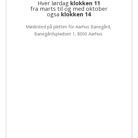
Hver lørdag
klokken 11
fra marts til og med oktober
ogsa
klokken 14
Mødested på pletten for Aarhus Banegård,
Banegårdspladsen 1, 8000 Aarhus
Forudbestil nu og spar 15%